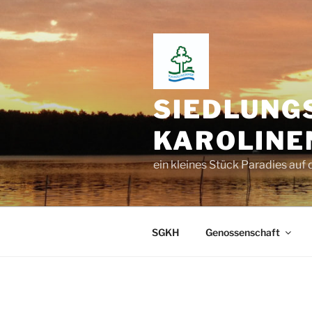
Zum
Inhalt
springen
SIEDLUNG
KAROLINEN
ein kleines Stück Paradies auf 
SGKH
Genossenschaft