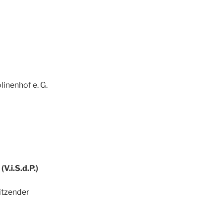
inenhof e. G.
V.i.S.d.P.)
itzender